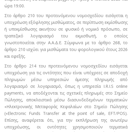
ώρα 19:00.
Στο άρθρο 210 του προτεινόμενου νομοσχεδίου εισάγεται η
υποχρέωση εξόφλησης μισθώματος, σε περίπτωση εκμίσθωσης
ή υπεκμίσθωσης ακινήτου σε φυσικό ή νομικό πρόσωπο, σε
τραπεζικό λογαριασμό του εκμισθωτή, ο οποίος
γνωστοποιείται στην Α.Α.Δ.Ε. Σύμφωνα με το άρθρο 268, το
άρθρο 210 ισχύει για μισθώματα του φορολογικού έτους 2026
και εφεξής.
Στο άρθρο 214 του προτεινόμενου νομοσχεδίου εισάγεται
υποχρέωση για τις οντότητες που είναι υπόχρεες σε αποδοχή
πληρωμών μέσω υπηρεσιών άμεσης πληρωμής από
λογαριασμό σε λογαριασμό, όπως η υπηρεσία I.R.I.S online
payments, να αποδέχονται τις σχετικές πληρωμές στο Σημείο
Πώλησης, αποκλειστικά μέσω διασυνδεδεμένων τερματικών
«Ηλεκτρονικής Μεταφοράς Κεφαλαίων στο Σημείο Πώλησης
(«Electronic Funds Transfer at the point of sale, EFT/POS).
Επίσης, αναφέρεται ότι, για την εκπλήρωση της ανωτέρω
υποχρέωσης, οι οντότητες χρησιμοποιούν τερματικά