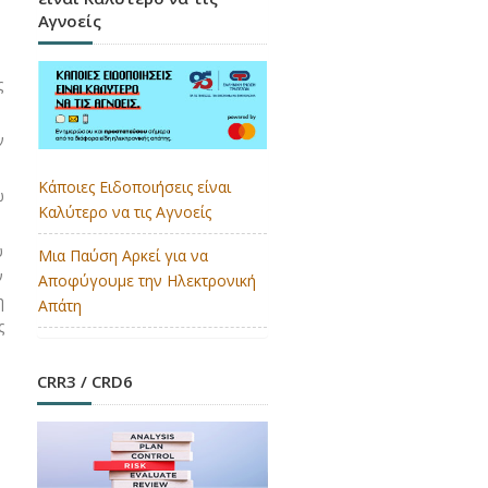
Αγνοείς
ς
ν
Κάποιες Ειδοποιήσεις είναι
ω
Καλύτερο να τις Αγνοείς
υ
Μια Παύση Αρκεί για να
ν
Αποφύγουμε την Ηλεκτρονική
η
Απάτη
ς
CRR3 / CRD6