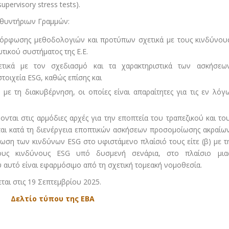
supervisory stress tests).
υθυντήριων Γραμμών:
αμόρφωσης μεθοδολογιών και προτύπων σχετικά με τους κινδύνου
τικού συστήματος της Ε.Ε.
χετικά με τον σχεδιασμό και τα χαρακτηριστικά των ασκήσεω
οιχεία ESG, καθώς επίσης και
 με τη διακυβέρνηση, οι οποίες είναι απαραίτητες για τις εν λόγ
νται στις αρμόδιες αρχές για την εποπτεία του τραπεζικού και το
αι κατά τη διενέργεια εποπτικών ασκήσεων προσομοίωσης ακραίω
τωση των κινδύνων ESG στο υφιστάμενο πλαίσιό τους είτε (β) με τ
υς κινδύνους ESG υπό δυσμενή σενάρια, στο πλαίσιο μια
αυτό είναι εφαρμόσιμο από τη σχετική τομεακή νομοθεσία.
αι στις 19 Σεπτεμβρίου 2025.
Δελτίο τύπου της ΕΒΑ