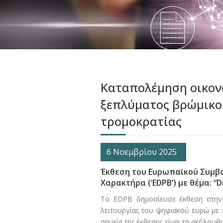
Καταπολέμηση οικον
ξεπλύματος βρώμικο
τρομοκρατίας
6 Νοεμβρίου 2025
Έκθεση του Ευρωπαϊκού Συμβ
Χαρακτήρα (‘EDPB’) με θέμα: “D
To EDPB δημοσίευσε έκθεση στην ο
λειτουργίας του ψηφιακού ευρώ με
σημεία της έκθεσης είναι τα ακόλουθα