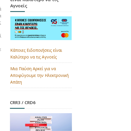
Αγνοείς
ά
α
ς
ί
ε
Κάποιες Ειδοποιήσεις είναι
Καλύτερο να τις Αγνοείς
Μια Παύση Αρκεί για να
Αποφύγουμε την Ηλεκτρονική
Απάτη
CRR3 / CRD6