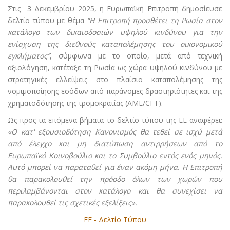
Στις 3 Δεκεμβρίου 2025, η Ευρωπαϊκή Επιτροπή δημοσίευσε
δελτίο τύπου με θέμα
“
Η Επιτροπή προσθέτει τη Ρωσία στον
κατάλογο των δικαιοδοσιών υψηλού κινδύνου για την
ενίσχυση της διεθνούς καταπολέμησης του οικονομικού
εγκλήματος
”
, σύμφωνα με το οποίο, μετά από τεχνική
αξιολόγηση, κατέταξε τη Ρωσία ως χώρα υψηλού κινδύνου με
στρατηγικές ελλείψεις στο πλαίσιο καταπολέμησης της
νομιμοποίησης εσόδων από παράνομες δραστηριότητες και της
χρηματοδότησης της τρομοκρατίας (AML/CFT).
Ως προς τα επόμενα βήματα το δελτίο τύπου της ΕΕ αναφέρει:
«Ο κατ' εξουσιοδότηση
K
ανονισμός θα τεθεί σε ισχύ μετά
από έλεγχο και μη διατύπωση αντιρρήσεων από το
Ευρωπαϊκό Κοινοβούλιο και το Συμβούλιο εντός ενός μηνός.
Αυτό μπορεί να παραταθεί για έναν ακόμη μήνα. Η Επιτροπή
θα παρακολουθεί την πρόοδο όλων των χωρών που
περιλαμβάνονται στον κατάλογο και θα συνεχίσει να
παρακολουθεί τις σχετικές εξελίξεις
».
ΕΕ - Δελτίο Τύπου