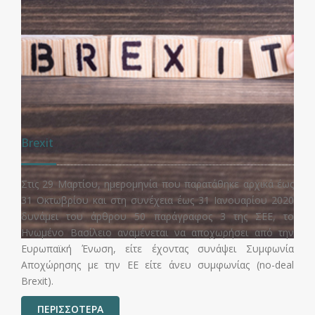
Κώδικας Δεοντολογίας της Τράπεζας της
Ελλάδος
ς
Με την υπ' αριθμ. 195/1/29.7.2016 Απόφαση της Επιτροπής
0
Πιστωτικών και Ασφαλιστικών Θεμάτων της ΤτΕ τέθηκε σε
ο
ισχύ ο αναθεωρημένος Κώδικας Δεοντολογίας.
ν
α
ΠΕΡΙΣΣΟΤΕΡΑ
l