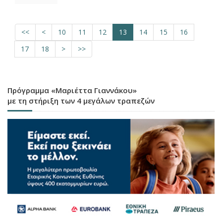
<<
<
10
11
12
13
14
15
16
17
18
>
>>
Πρόγραμμα «Μαριέττα Γιαννάκου»
με τη στήριξη των 4 μεγάλων τραπεζών