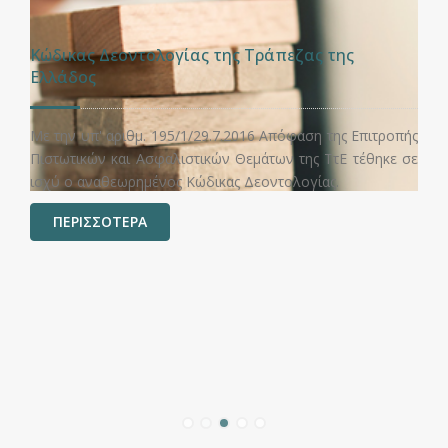
Κώδικας Δεοντολογίας της Τράπεζας της
Ελλάδος
Με την υπ' αριθμ. 195/1/29.7.2016 Απόφαση της Επιτροπής
Πιστωτικών και Ασφαλιστικών Θεμάτων της ΤτΕ τέθηκε σε
ισχύ ο αναθεωρημένος Κώδικας Δεοντολογίας.
ΠΕΡΙΣΣΟΤΕΡΑ