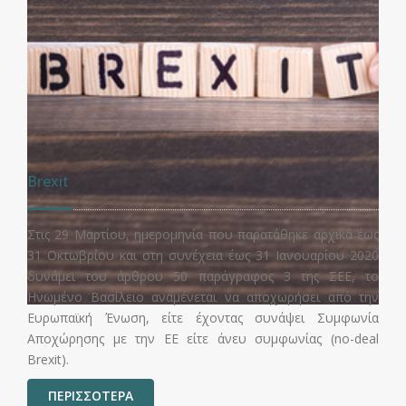
Brexit
Στις 29 Μαρτίου, ημερομηνία που παρατάθηκε αρχικά έως
31 Οκτωβρίου και στη συνέχεια έως 31 Ιανουαρίου 2020
δυνάμει του άρθρου 50 παράγραφος 3 της ΣΕΕ, το
Ηνωμένο Βασίλειο αναμένεται να αποχωρήσει από την
Ευρωπαϊκή Ένωση, είτε έχοντας συνάψει Συμφωνία
Αποχώρησης με την ΕΕ είτε άνευ συμφωνίας (no-deal
Brexit).
ΠΕΡΙΣΣΟΤΕΡΑ