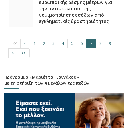
ευρωπαϊκής δέσμης μέτρων για
την αντιμετώπιση της
νομιμοποίησης εσόδων από
εγκληματικές δραστηριότητες
<<
<
1
2
3
4
5
6
7
8
9
>
>>
Πρόγραμμα «Μαριέττα Γιαννάκου»
με τη στήριξη των 4 μεγάλων τραπεζών