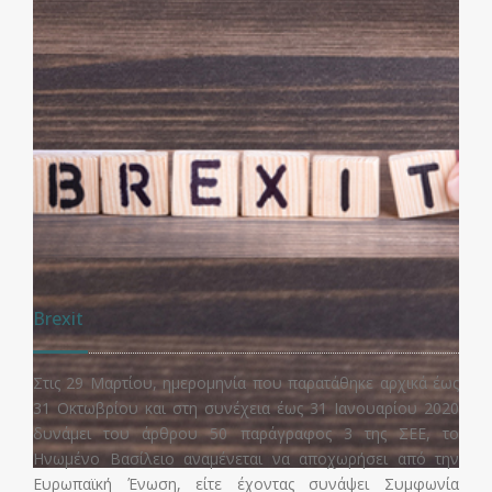
Κώδικας Δεοντολογίας της Τράπεζας της
Ελλάδος
Με την υπ' αριθμ. 195/1/29.7.2016 Απόφαση της Επιτροπής
Πιστωτικών και Ασφαλιστικών Θεμάτων της ΤτΕ τέθηκε σε
ισχύ ο αναθεωρημένος Κώδικας Δεοντολογίας.