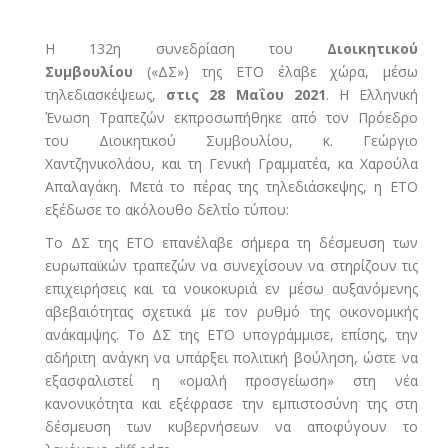
Η 132η συνεδρίαση του
Διοικητικού
Συμβουλίου
(«ΔΣ») της ΕΤΟ έλαβε χώρα, μέσω
τηλεδιασκέψεως,
στις
28 Μαΐου 2021
. Η Ελληνική
Ένωση Τραπεζών εκπροσωπήθηκε από τον Πρόεδρο
του Διοικητικού Συμβουλίου, κ. Γεώργιο
Χαντζηνικολάου, και τη Γενική Γραμματέα, κα Χαρούλα
Απαλαγάκη. Μετά το πέρας της τηλεδιάσκεψης, η ΕΤΟ
εξέδωσε το ακόλουθο δελτίο τύπου:
Το ΔΣ της ΕΤΟ επανέλαβε σήμερα τη δέσμευση των
ευρωπαϊκών τραπεζών να συνεχίσουν να στηρίζουν τις
επιχειρήσεις και τα νοικοκυριά εν μέσω αυξανόμενης
αβεβαιότητας σχετικά με τον ρυθμό της οικονομικής
ανάκαμψης. Το ΔΣ της ΕΤΟ υπογράμμισε, επίσης, την
αδήριτη ανάγκη να υπάρξει πολιτική βούληση, ώστε να
εξασφαλιστεί η «ομαλή προσγείωση» στη νέα
κανονικότητα και εξέφρασε την εμπιστοσύνη της στη
δέσμευση των κυβερνήσεων να αποφύγουν το