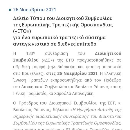
26 Νοεμβρίου 2021
Δελτίο Τύπου του Διοικητικού Συμβουλίου
της Ευρωπαϊκής Τραπεζικής Ομοσπονδίας
(«ΕΤΟ»)
για ένα ευρωπαϊκό τραπεζικό σύστημα
ανταγωνιστικό σε διεθνές επίπεδο
η
Η 133
συνεδρίαση του
Διοικητικού
Συμβουλίου
(«ΔΣ») της ΕΤΟ πραγματοποιήθηκε σε
υβριδική μορφή (τηλεδιάσκεψη και φυσική παρουσία
στις Βρυξέλλες),
στις 26 Νοεμβρίου 2021
. Η Ελληνική
Ένωση Τραπεζών εκπροσωπήθηκε από τον Πρόεδρο
του Διοικητικού Συμβουλίου, κ. Βασίλειο Ράπανο, και τη
Γενική Γραμματέα, κα Χαρούλα Απαλαγάκη.
Ο Πρόεδρος του Διοικητικού Συμβουλίου της ΕΕΤ, κ.
Βασίλειος Ράπανος, δήλωσε: «
Η Ημερήσια Διάταξη της
σημερινής διαδικτυακής συνεδρίασης του Διοικητικού
Συμβουλίου της Ευρωπαΐκής Τραπεζικής Ομοσπονδίας,
στην οποία συμμετέχουν 32 Ενώσεις Τραπεζών, ήταν