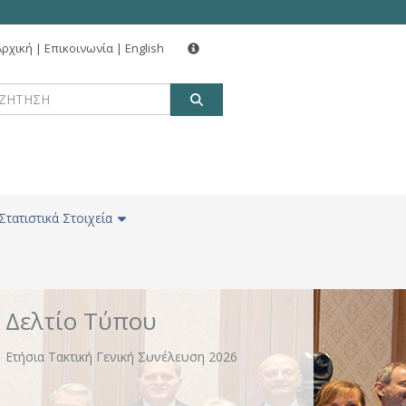
Αρχική
|
Επικοινωνία
|
English
Δελτίο Τύπου
ΑΝΑΖΗΤΗΣΗ
Νέα δωρεά 160 εκατ. ευρώ για την αναβάθμιση
χώρων και κτιριακών υποδομών σε ΕΚΠΑ, ΑΠΘ
και ΕΜΠ από Alpha Bank, Eurobank, Εθνική
Τράπεζα και Πειραιώς
Στατιστικά Στοιχεία
Δελτίο Τύπου
Ετήσια Τακτική Γενική Συνέλευση 2026