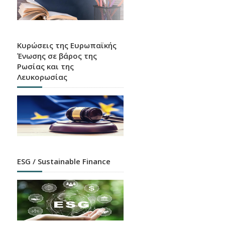
Ευρετήριο HEBIC
Χάρτης καταστημάτων, ATM και APS όλων των
πιστωτικών ιδρυμάτων που λειτουργούν στην
Ελλάδα
Κυρώσεις της Ευρωπαϊκής
Ένωσης σε βάρος της
Ρωσίας και της
Λευκορωσίας
Κάποιες Ειδοποιήσεις
είναι Καλύτερο να τις
ESG / Sustainable Finance
Αγνοείς
Ενημερώσου και προστατεύσου σήμερα από τα
δίαφορα είδη ηλεκτρονικής απάτης