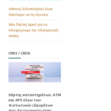
Κάποιες Ειδοποιήσεις είναι
Καλύτερο να τις Αγνοείς
EUROPEAN MONEY QUIZ
Μια Παύση Αρκεί για να
2026
Αποφύγουμε την Ηλεκτρονική
Απάτη
Την πρώτη θέση κέρδισαν οι Ελληνίδες
μαθήτριες στον Ευρωπαϊκό Διαγωνισμό
Γνώσεων για το Χρήμα.
CRR3 / CRD6
Βάση Δεδομένων
Ρυθμιστικών Εξελίξεων
Χάρτης καταστημάτων, ATM
και APS όλων των
πιστωτικών ιδρυμάτων
H Ελληνική Ένωση Τραπεζών σας καλωσορίζει
που λειτουργούν στην