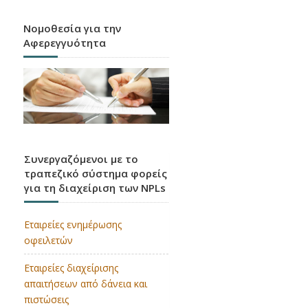
Νομοθεσία για την
Αφερεγγυότητα
CRR3 / CRD6
Εφαρμογή των κανόνων της Βασιλείας 3 στην
Ε.Ε.
Συνεργαζόμενοι με το
τραπεζικό σύστημα φορείς
για τη διαχείριση των NPLs
Εταιρείες ενημέρωσης
οφειλετών
Εταιρείες διαχείρισης
απαιτήσεων από δάνεια και
πιστώσεις