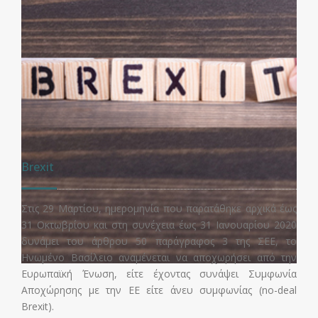
Brexit
Στις 29 Μαρτίου, ημερομηνία που παρατάθηκε αρχικά έως
31 Οκτωβρίου και στη συνέχεια έως 31 Ιανουαρίου 2020
δυνάμει του άρθρου 50 παράγραφος 3 της ΣΕΕ, το
Ηνωμένο Βασίλειο αναμένεται να αποχωρήσει από την
Ευρωπαϊκή Ένωση, είτε έχοντας συνάψει Συμφωνία
Αποχώρησης με την ΕΕ είτε άνευ συμφωνίας (no-deal
Brexit).